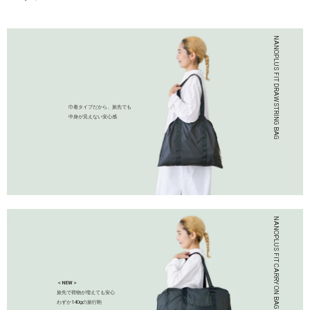
巾着タイプだから、旅先でも
中身が見えない安心感
＜NEW＞
旅先で荷物が増えても安心
わずか140gの旅行鞄